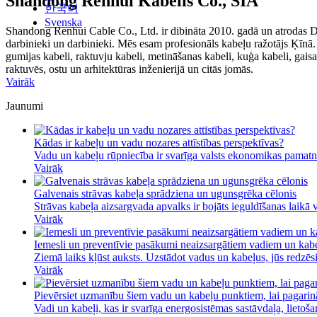
Shandong Renhui Kabelis Co., SIA
한국어
Svenska
Shandong Renhui Cable Co., Ltd. ir dibināta 2010. gadā un atrodas Dž
darbinieki un darbinieki. Mēs esam profesionāls kabeļu ražotājs Ķīnā
gumijas kabeli, raktuvju kabeli, metināšanas kabeli, kuģa kabeli, gaisa
raktuvēs, ostu un arhitektūras inženierijā un citās jomās.
Vairāk
Jaunumi
Kādas ir kabeļu un vadu nozares attīstības perspektīvas?
Vadu un kabeļu rūpniecība ir svarīga valsts ekonomikas pamatno
Vairāk
Galvenais strāvas kabeļa sprādziena un ugunsgrēka cēlonis
Strāvas kabeļa aizsargvada apvalks ir bojāts ieguldīšanas laikā va
Vairāk
Iemesli un preventīvie pasākumi neaizsargātiem vadiem un kab
Ziemā laiks kļūst auksts. Uzstādot vadus un kabeļus, jūs redzēsit
Vairāk
Pievērsiet uzmanību šiem vadu un kabeļu punktiem, lai pagarinā
Vadi un kabeļi, kas ir svarīga energosistēmas sastāvdaļa, lietošan