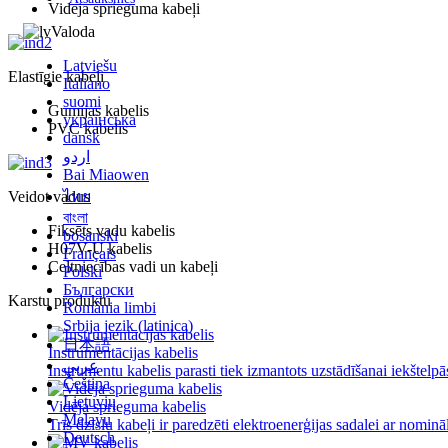
Vidēja sprieguma kabeļi
Valoda
Latviešu
Elastīgie kabeļi
Italiano
suomi
Gumijas kabelis
українська
PVC kabelis
dansk
اردو
Bai Miaowen
Veidot vadus
ไทย
বাংলা
Fiksēts vadu kabelis
bosanski
H07V-U kabelis
Français
Celtniecības vadi un kabeļi
Polski
Български
Karstu produktu
România limbi
Srbija jezik (latinica)
日本語
Instrumentācijas kabelis
عربي
Instrumentu kabelis parasti tiek izmantots uzstādīšanai iekštelpās
Čeština
Lietuvių
Vidēja sprieguma kabelis
Melayu
Trīs dzīslu kabeļi ir paredzēti elektroenerģijas sadalei ar nomināl
Deutsch