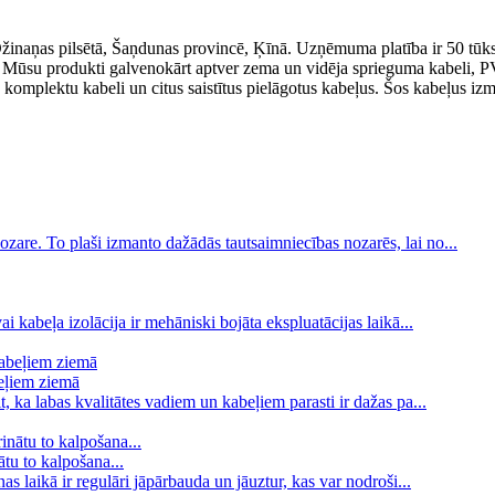
inaņas pilsētā, Šaņdunas provincē, Ķīnā. Uzņēmuma platība ir 50 tūksto
. Mūsu produkti galvenokārt aptver zema un vidēja sprieguma kabeli, PV
 komplektu kabeli un citus saistītus pielāgotus kabeļus. Šos kabeļus izm
zare. To plaši izmanto dažādās tautsaimniecības nozarēs, lai no...
i kabeļa izolācija ir mehāniski bojāta ekspluatācijas laikā...
eļiem ziemā
, ka labas kvalitātes vadiem un kabeļiem parasti ir dažas pa...
tu to kalpošana...
as laikā ir regulāri jāpārbauda un jāuztur, kas var nodroši...