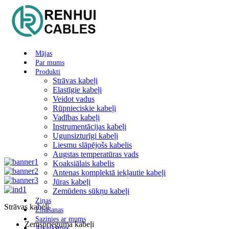
Mājas
Par mums
Produkti
Strāvas kabeļi
Elastīgie kabeļi
Veidot vadus
Rūpnieciskie kabeļi
Vadības kabeļi
Instrumentācijas kabeļi
Ugunsizturīgi kabeļi
Liesmu slāpējošs kabelis
Augstas temperatūras vads
Koaksiālais kabelis
Antenas komplektā iekļautie kabeļi
Jūras kabeļi
Zemūdens sūkņu kabeļi
Ziņas
Strāvas kabeļi
Zināšanas
Sazinies ar mums
Zemsprieguma kabeļi
Atsauksmes