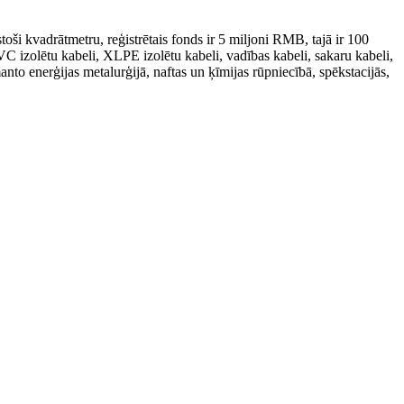
ši kvadrātmetru, reģistrētais fonds ir 5 miljoni RMB, tajā ir 100
C izolētu kabeli, XLPE izolētu kabeli, vadības kabeli, sakaru kabeli,
anto enerģijas metalurģijā, naftas un ķīmijas rūpniecībā, spēkstacijās,