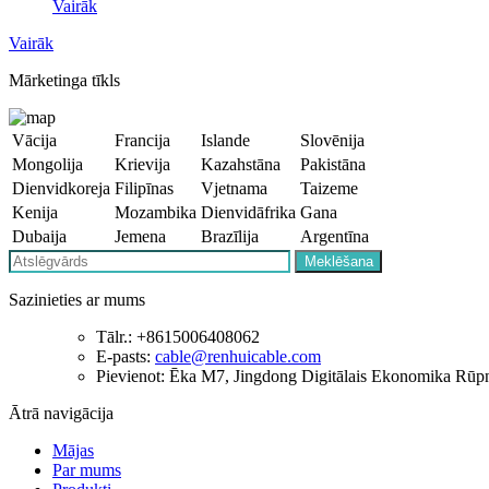
Vairāk
Vairāk
Mārketinga tīkls
Vācija
Francija
Islande
Slovēnija
Mongolija
Krievija
Kazahstāna
Pakistāna
Dienvidkoreja
Filipīnas
Vjetnama
Taizeme
Kenija
Mozambika
Dienvidāfrika
Gana
Dubaija
Jemena
Brazīlija
Argentīna
Sazinieties ar mums
Tālr.: +8615006408062
E-pasts:
cable@renhuicable.com
Pievienot: Ēka M7, Jingdong Digitālais Ekonomika Rūpnie
Ātrā navigācija
Mājas
Par mums