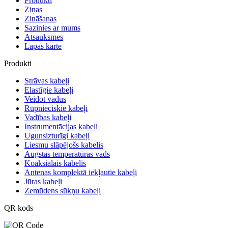
Produkti
Ziņas
Zināšanas
Sazinies ar mums
Atsauksmes
Lapas karte
Produkti
Strāvas kabeļi
Elastīgie kabeļi
Veidot vadus
Rūpnieciskie kabeļi
Vadības kabeļi
Instrumentācijas kabeļi
Ugunsizturīgi kabeļi
Liesmu slāpējošs kabelis
Augstas temperatūras vads
Koaksiālais kabelis
Antenas komplektā iekļautie kabeļi
Jūras kabeļi
Zemūdens sūkņu kabeļi
QR kods